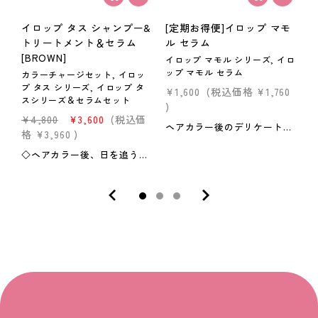
イロップ タス シャンプー&
[定期お得便]イロップ マモ
トリートメント＆セラム
ル セラム
[BROWN]
イロップ マモル シリーズ, イロ
イ
ップ マモル セラム
ッ
カラーチャージセット, イロッ
プ タス シリーズ, イロップ タ
¥1,600
(税込価格
¥1,760
¥
スシリーズ＆セラムセット
)
)
¥4,800
¥3,600
(税込価
ヘアカラー後のデリケートな髪をケアするミルクタイプのアウトバストリートメント。 ヘアカラー後の色落ちとダメージを抑制し、指通りなめらかな髪に導きます。 ＜内容量＞40ml ＜特徴＞●カラー長持ち処方*1褪色抑制効果により、染めたての美しい髪色を保ちます。*1 タウリン&テアニン：毛髪を引き締める、酒石酸：pHコントロールによってダメージを抑制●潤い成分はちみつ配合カラー後のパサつきを抑え、指通りなめらかな仕上がりに。●補修ミルク設計ヘアカラーのダメージを受けた毛髪内部まで浸透するミルクタイプ。＜使い方＞ヘアカラー後から毎日ご使用ください。洗髪し、タオルドライした後、少量ずつ手に取り髪全体に均一になじませ、乾かします。 ■定期商品について ・回数にかかわらず、休止・解約が可能です。 ※通常購入商品をお求めの方は【こちら】から
格
¥3,960
)
◇ヘアカラー後、日を追うごとに抜けてしまう色をチャージ。髪をケアしながら美しい髪色を長持ちさせます。ブリーチしていないカラーヘアにもお使い頂けます。普段お使いのシャンプー・トリートメントと置き換えてご使用ください。◇イロップマモルセラムは、ヘアカラー後のデリケートな髪をケアするミルクタイプのアウトバストリートメント。ヘアカラー後の色落ちとダメージを抑制し、指通りなめらかな髪に導きます。◇髪色ケア診断により、一人ひとりの髪色に合わせて使用スケジュールをパーソナライズ提案します。内容量：100ml（シャンプー）/160g（トリートメント）/40ml（セラム）■定期商品について ・回数にかかわらず、休止・解約が可能です。 ・髪色が変わったときは、マイページから次回のお届け商品を変更できます。 ※通常購入商品をお求めの方は【こちら】から