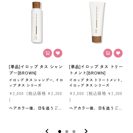
[単品]イロップ タス シャン
[単品]イロップ タス トリー
プー[BROWN]
トメント[BROWN]
イロップ タス シャンプー, イロ
イロップ タス トリートメント,
イ
ップ タス シリーズ
イロップ タス シリーズ
ッ
¥2,000
(税込価格
¥2,200
¥2,000
(税込価格
¥2,200
¥
)
)
)
ヘアカラー後、日を追うごとに抜けてしまう色をチャージ。髪をケアしながら美しい髪色を長持ちさせます。ブラウンヘアの褪色を抑えて、落ち着いたトーンのカラーを維持できます。褪色で髪が明るくなってしまうのを抑えたい方、ギラつきや黄ばみが気になる方におすすめです。ブリーチしていないカラーヘアにも発色を感じられる色設計です。（暗い髪色を除く）フローラルをベースとした、華やかでやさしい香り。＜内容量＞100m
ヘアカラー後、日を追うごとに抜けてしまう色をチャージ。髪をケアしながら美しい髪色を長持ちさせます。ブラウンヘアの褪色を抑えて、落ち着いたトーンのカラーを維持できます。褪色で髪が明るくなってしまうのを抑えたい方、ギラつきや黄ばみが気になる方におすすめです。ブリーチしていないカラーヘアにも発色を感じられる色設計です。（暗い髪色を除く）フローラルをベースとした、華やかでやさしい香り。＜内容量＞160g