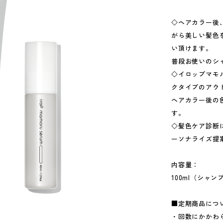
◇ヘアカラー後
がら美しい髪色
い頂けます。
普段お使いのシ
◇イロップマモ
クタイプのアウ
ヘアカラー後の
す。
◇髪色ケア診断
ーソナライズ提
内容量：
100ml（シャン
■定期商品につ
・回数にかかわ