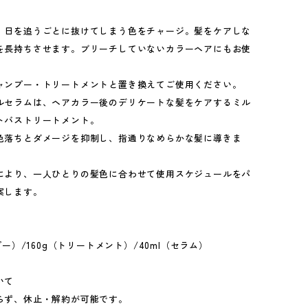
、日を追うごとに抜けてしまう色をチャージ。髪をケアしな
を長持ちさせます。ブリーチしていないカラーヘアにもお使
ャンプー・トリートメントと置き換えてご使用ください。
ルセラムは、ヘアカラー後のデリケートな髪をケアするミル
トバストリートメント。
色落ちとダメージを抑制し、指通りなめらかな髪に導きま
により、一人ひとりの髪色に合わせて使用スケジュールをパ
案します。
プー）/160g（トリートメント）/40ml（セラム）
いて
らず、休止・解約が可能です。