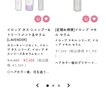
イロップ タス シャンプー&
[定期お得便]イロップ マモ
トリートメント＆セラム
ル セラム
[LAVENDER]
イロップ マモル シリーズ, イロ
イ
ップ マモル セラム
ッ
カラーチャージセット, イロッ
プ タス シリーズ, イロップ タ
¥1,600
(税込価格
¥1,760
¥
スシリーズ＆セラムセット
)
)
¥4,800
¥3,600
(税込価
ヘアカラー後のデリケートな髪をケアするミルクタイプのアウトバストリートメント。 ヘアカラー後の色落ちとダメージを抑制し、指通りなめらかな髪に導きます。 ＜内容量＞40ml ＜特徴＞●カラー長持ち処方*1褪色抑制効果により、染めたての美しい髪色を保ちます。*1 タウリン&テアニン：毛髪を引き締める、酒石酸：pHコントロールによってダメージを抑制●潤い成分はちみつ配合カラー後のパサつきを抑え、指通りなめらかな仕上がりに。●補修ミルク設計ヘアカラーのダメージを受けた毛髪内部まで浸透するミルクタイプ。＜使い方＞ヘアカラー後から毎日ご使用ください。洗髪し、タオルドライした後、少量ずつ手に取り髪全体に均一になじませ、乾かします。 ■定期商品について ・回数にかかわらず、休止・解約が可能です。 ※通常購入商品をお求めの方は【こちら】から
格
¥3,960
)
◇ヘアカラー後、日を追うごとに抜けてしまう色をチャージ。髪をケアしながら美しい髪色を長持ちさせます。ブリーチしていないカラーヘアにもお使い頂けます。普段お使いのシャンプー・トリートメントと置き換えてご使用ください。◇イロップマモルセラムは、ヘアカラー後のデリケートな髪をケアするミルクタイプのアウトバストリートメント。ヘアカラー後の色落ちとダメージを抑制し、指通りなめらかな髪に導きます。◇髪色ケア診断により、一人ひとりの髪色に合わせて使用スケジュールをパーソナライズ提案します。内容量：100ml（シャンプー）/160g（トリートメント）/40ml（セラム）■定期商品について ・回数にかかわらず、休止・解約が可能です。 ・髪色が変わったときは、マイページから次回のお届け商品を変更できます。 ※通常購入商品をお求めの方は【こちら】から