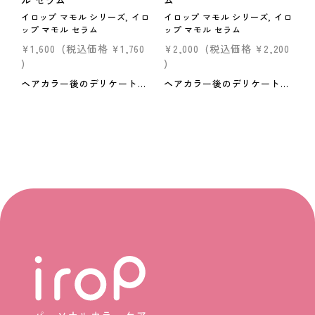
ル セラム
ム
イロップ マモル シリーズ, イロ
イロップ マモル シリーズ, イロ
ップ マモル セラム
ップ マモル セラム
¥1,600
(税込価格
¥1,760
¥2,000
(税込価格
¥2,200
)
)
ヘアカラー後のデリケートな髪をケアするミルクタイプのアウトバストリートメント。 ヘアカラー後の色落ちとダメージを抑制し、指通りなめらかな髪に導きます。 ＜内容量＞40ml ＜特徴＞●カラー長持ち処方*1褪色抑制効果により、染めたての美しい髪色を保ちます。*1 タウリン&テアニン：毛髪を引き締める、酒石酸：pHコントロールによってダメージを抑制●潤い成分はちみつ配合カラー後のパサつきを抑え、指通りなめらかな仕上がりに。●補修ミルク設計ヘアカラーのダメージを受けた毛髪内部まで浸透するミルクタイプ。＜使い方＞ヘアカラー後から毎日ご使用ください。洗髪し、タオルドライした後、少量ずつ手に取り髪全体に均一になじませ、乾かします。 ■定期商品について ・回数にかかわらず、休止・解約が可能です。 ※通常購入商品をお求めの方は【こちら】から
ヘアカラー後のデリケートな髪をケアするミルクタイプのアウトバストリートメント。ヘアカラー後の色落ちとダメージを抑制し、指通りなめらかな髪に導きます。＜内容量＞40ml ＜特徴＞●カラー長持ち処方*1褪色抑制効果により、染めたての美しい髪色を保ちます。*1 タウリン&テアニン：毛髪を引き締める、酒石酸：pHコントロールによってダメージを抑制●潤い成分はちみつ配合カラー後のパサつきを抑え、指通りなめらかな仕上がりに。●補修ミルク設計ヘアカラーのダメージを受けた毛髪内部まで浸透するミルクタイプ。＜使い方＞ヘアカラー後から毎日ご使用ください。洗髪し、タオルドライした後、少量ずつ手に取り髪全体に均一になじませ、乾かします。