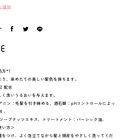
に追加
ア
方*1
より、染めたての美しい髪色を保ちます。
2 配合
しく洗いうるおいを与えます。
テアニン：毛髪を引き締める、酒石酸：pHコントロールによっ
 、
ー：ソープナッツエキス、トリートメント：バーシック油、
使い方＞
量をつけ、よく泡立てながら髪と頭皮をやさしく洗ってくだ