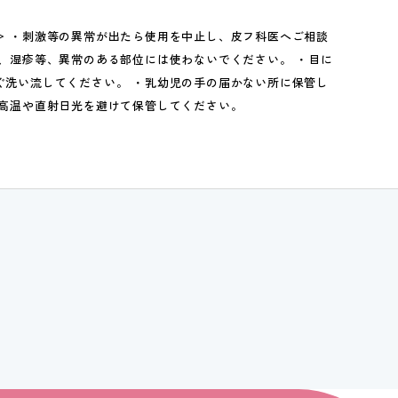
＞ ・刺激等の異常が出たら使用を中止し、皮フ科医へご相談
傷、湿疹等、異常のある部位には使わないでください。 ・目に
ぐ洗い流してください。 ・乳幼児の手の届かない所に保管し
・高温や直射日光を避けて保管してください。