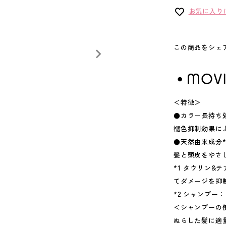
お気に入り
この商品をシェ
＜特徴＞
●カラー長持ち処
褪色抑制効果に
●天然由来成分*
髪と頭皮をやさ
*1 タウリン&
てダメージを抑制
*2 シャンプ
＜シャンプーの
ぬらした髪に適