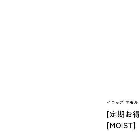
イロップ マモル
[定期お
[MOIST]