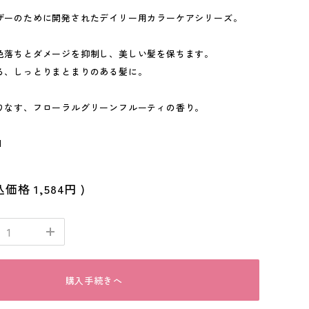
ザーのために開発されたデイリー用カラーケアシリーズ。
色落ちとダメージを抑制し、美しい髪を保ちます。
る、しっとりまとまりのある髪に。
りなす、フローラルグリーンフルーティの香り。
l
込価格
1,584円
)
購入手続きへ