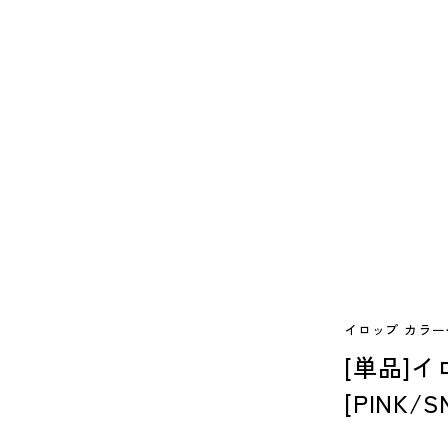
イロップ カラ
[単品]
[PINK/S